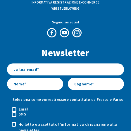
INFORMATIVA REGISTRAZIONE E-COMMERCE
WHISTLEBLOWING
Seguici sui social
Pagina
Canale
Profilo
Facebook
Youtube
Instagram
Newsletter
di
di
di
Fresco
Fresco
Fresco
&
&
&
Vario
Vario
Vario
Seleziona come vorresti essere contattato da Fresco e Vario:
Email
SMS
Ho letto e accettato
l’informativa
di iscrizione alla
newsletter.