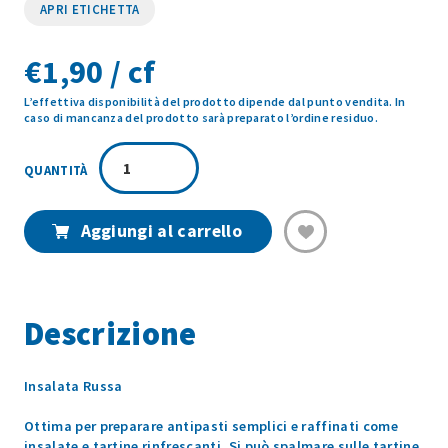
APRI ETICHETTA
€
1,90 / cf
L’effettiva disponibilità del prodotto dipende dal punto vendita. In
caso di mancanza del prodotto sarà preparato l’ordine residuo.
INSALATA
RUSSA
160GR
quantità
Aggiungi al carrello
Descrizione
Insalata Russa
Ottima per preparare antipasti semplici e raffinati come
insalate e tartine rinfrescanti. Si può spalmare sulle tartine