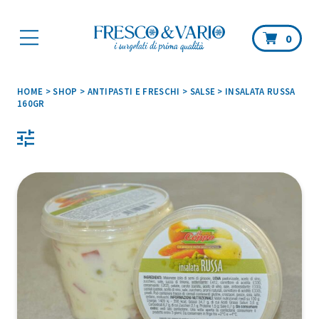
Car
0
HOME
>
SHOP
>
ANTIPASTI E FRESCHI
>
SALSE
>
INSALATA RUSSA
160GR