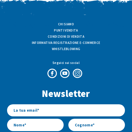
CHI SIAMO
PUNTI VENDITA
CONDIZIONI DI VENDITA
INFORMATIVA REGISTRAZIONE E-COMMERCE
WHISTLEBLOWING
Seguici sui social
Pagina
Canale
Profilo
Facebook
Youtube
Instagram
Newsletter
di
di
di
Fresco
Fresco
Fresco
&
&
&
Vario
Vario
Vario