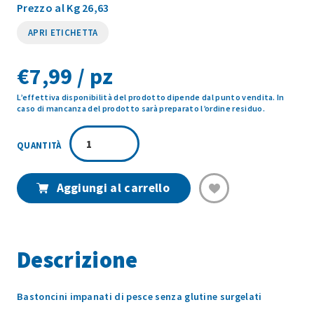
Prezzo al Kg 26,63
APRI ETICHETTA
€
7,99 / pz
L’effettiva disponibilità del prodotto dipende dal punto vendita. In
caso di mancanza del prodotto sarà preparato l’ordine residuo.
BASTONCINI
DI
PESCE
SENZA
Aggiungi al carrello
GLUTINE
300G
quantità
Descrizione
Bastoncini impanati di pesce senza glutine surgelati