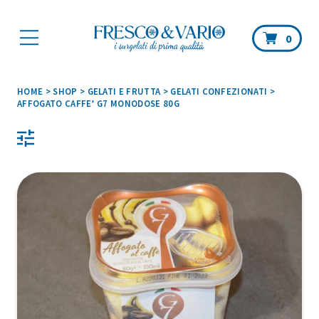
Car
0
HOME
>
SHOP
>
GELATI E FRUTTA
>
GELATI CONFEZIONATI
>
AFFOGATO CAFFE’ G7 MONODOSE 80G