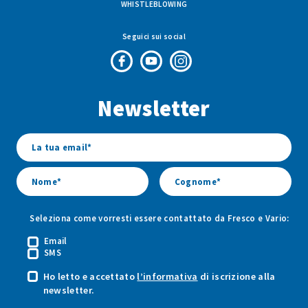
WHISTLEBLOWING
Seguici sui social
Pagina
Canale
Profilo
Facebook
Youtube
Instagram
Newsletter
di
di
di
Fresco
Fresco
Fresco
&
&
&
Vario
Vario
Vario
Seleziona come vorresti essere contattato da Fresco e Vario:
Email
SMS
Ho letto e accettato
l’informativa
di iscrizione alla
newsletter.