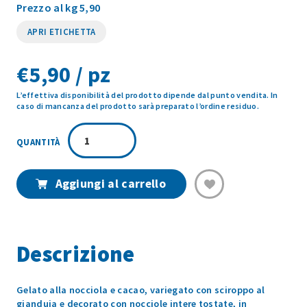
Prezzo al kg 5,90
APRI ETICHETTA
€
5,90 / pz
L’effettiva disponibilità del prodotto dipende dal punto vendita. In
caso di mancanza del prodotto sarà preparato l’ordine residuo.
BACIO
G7
VASCHETTA
1KG
Aggiungi al carrello
quantità
Descrizione
Gelato alla nocciola e cacao, variegato con sciroppo al
gianduia e decorato con nocciole intere tostate, in