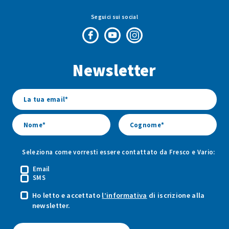
Seguici sui social
Pagina
Canale
Profilo
Facebook
Youtube
Instagram
Newsletter
di
di
di
Fresco
Fresco
Fresco
&
&
&
Vario
Vario
Vario
Seleziona come vorresti essere contattato da Fresco e Vario:
Email
SMS
Ho letto e accettato
l’informativa
di iscrizione alla
newsletter.