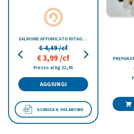
CIOCK MENTA G7 VASCHETTA 500GR
SALMONE AFFUMICATO RITAGLI 200GR
€ 4,49 /cf
€ 3,99 /cf
PREPARAT
Prezzo al kg 22,45
AGGIUNGI
SCARICA IL VOLANTINO