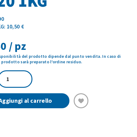
20 1KG
90
G: 10,50 €
0 / pz
isponibilità del prodotto dipende dal punto vendita. In caso di
prodotto sarà preparato l’ordine residuo.
POLPO
OCEANICO
10/20
1KG
Aggiungi al carrello
quantità