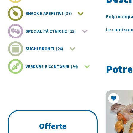
SNACK E APERITIVI
(37)
Polpi indopac
Le carni son
SPECIALITÀ ETNICHE
(12)
SUGHI PRONTI
(26)
Potre
VERDURE E CONTORNI
(94)
Offerte