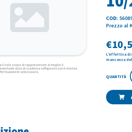
10/
COD:
5608
Prezzo al K
€
10,5
L’effettiva d
mancanza del 
izione