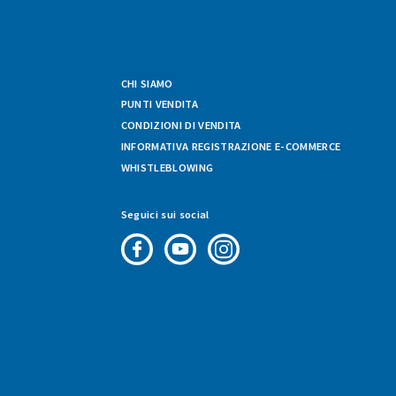
CHI SIAMO
PUNTI VENDITA
CONDIZIONI DI VENDITA
INFORMATIVA REGISTRAZIONE E-COMMERCE
WHISTLEBLOWING
Seguici sui social
Pagina
Canale
Profilo
Facebook
Youtube
Instagram
di
di
di
Fresco
Fresco
Fresco
&
&
&
Vario
Vario
Vario