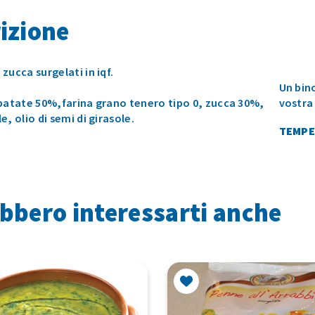
izione
zucca surgelati in iqf.
Un bin
:patate 50%,farina grano tenero tipo 0, zucca 30%,
vostra
e, olio di semi di girasole.
TEMPE
bbero interessarti anche