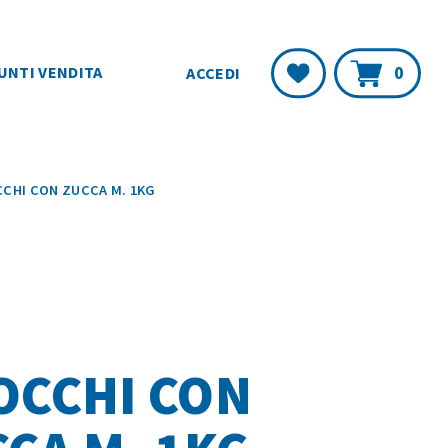
Carr
Lista
0
UNTI VENDITA
ACCEDI
Desideri
CHI CON ZUCCA M. 1KG
OCCHI CON