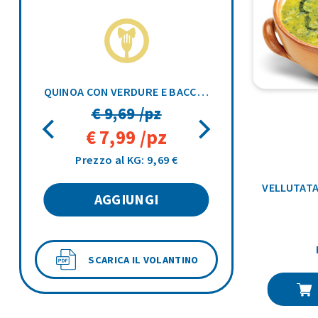
FUNGHI PORCINI LAMELLE A. FOOD 500GR
QUINOA CON VERDURE E BACCHE GOJI OROGEL 1KG
€ 9,69 /pz
€ 7,99 /pz
Prezzo al KG: 9,69 €
VELLUTATA
AGGIUNGI
SCARICA IL VOLANTINO