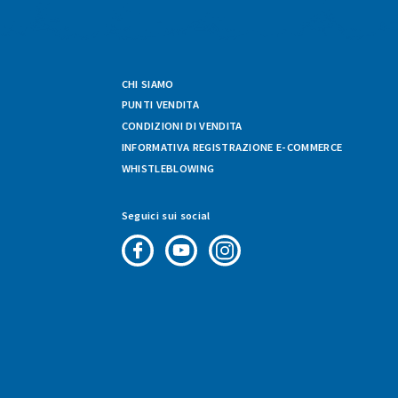
CHI SIAMO
PUNTI VENDITA
CONDIZIONI DI VENDITA
INFORMATIVA REGISTRAZIONE E-COMMERCE
WHISTLEBLOWING
Seguici sui social
Pagina
Canale
Profilo
Facebook
Youtube
Instagram
di
di
di
Fresco
Fresco
Fresco
&
&
&
Vario
Vario
Vario