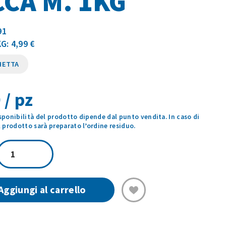
CA M. 1KG
91
G: 4,99 €
HETTA
 / pz
isponibilità del prodotto dipende dal punto vendita. In caso di
prodotto sarà preparato l’ordine residuo.
GNOCCHI
CON
ZUCCA
M.
Aggiungi al carrello
1KG
quantità