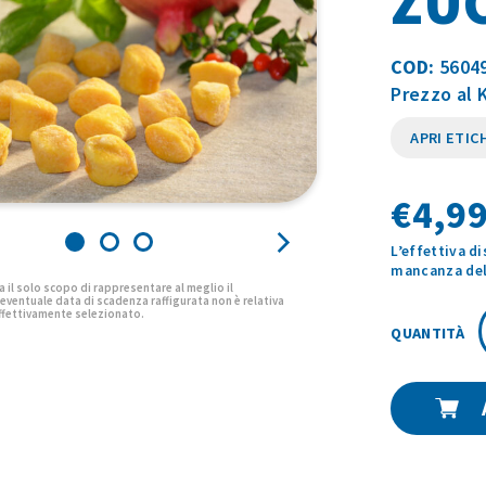
ZUC
COD:
5604
Prezzo al K
APRI ETIC
€
4,99
L’effettiva d
mancanza del 