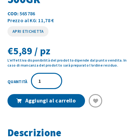
COD:
565786
Prezzo al KG: 11,78 €
APRI ETICHETTA
€
5,89 / pz
L’effettiva disponibilità del prodotto dipende dal punto vendita. In
caso di mancanza del prodotto sarà preparato l’ordine residuo.
RICCIOLE
RICOTTA
E
SPINACI
Aggiungi al carrello
LA
SFOGLINA
500GR
quantità
Descrizione