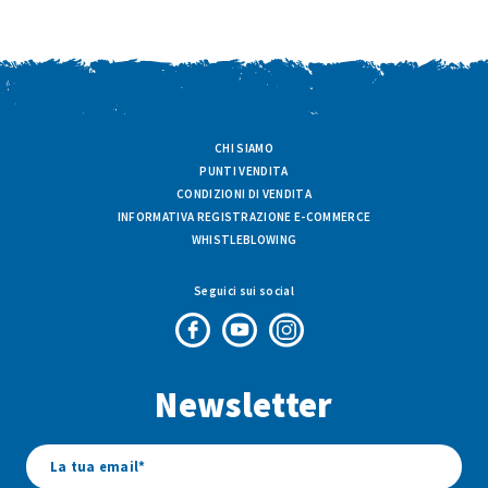
CHI SIAMO
PUNTI VENDITA
CONDIZIONI DI VENDITA
INFORMATIVA REGISTRAZIONE E-COMMERCE
WHISTLEBLOWING
Seguici sui social
Pagina
Canale
Profilo
Facebook
Youtube
Instagram
Newsletter
di
di
di
Fresco
Fresco
Fresco
&
&
&
Vario
Vario
Vario