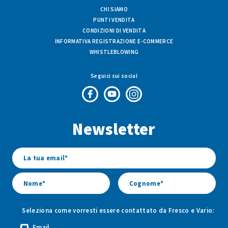
CHI SIAMO
PUNTI VENDITA
CONDIZIONI DI VENDITA
INFORMATIVA REGISTRAZIONE E-COMMERCE
WHISTLEBLOWING
Seguici sui social
Pagina
Canale
Profilo
Facebook
Youtube
Instagram
Newsletter
di
di
di
Fresco
Fresco
Fresco
&
&
&
Vario
Vario
Vario
Seleziona come vorresti essere contattato da Fresco e Vario:
Email