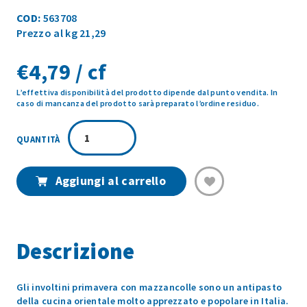
COD:
563708
Prezzo al kg 21,29
€
4,79 / cf
L’effettiva disponibilità del prodotto dipende dal punto vendita. In
caso di mancanza del prodotto sarà preparato l’ordine residuo.
INVOLTINI
PRIMAVERA
CON
MAZZANCOLLE
Aggiungi al carrello
225GR
quantità
Descrizione
Gli involtini primavera con mazzancolle sono un antipasto
della cucina orientale molto apprezzato e popolare in Italia.