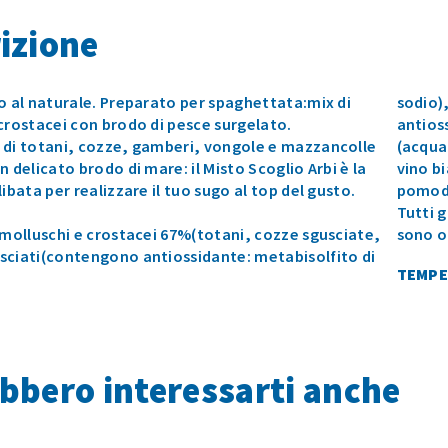
izione
o al naturale. Preparato per spaghettata:mix di
sodio)
crostacei con brodo di pesce surgelato.
antios
 di totani, cozze, gamberi, vongole e mazzancolle
(acqua,
n delicato brodo di mare: il Misto Scoglio Arbi è la
vino bi
libata per realizzare il tuo sugo al top del gusto.
pomodo
Tutti 
 molluschi e crostacei 67%(totani, cozze sgusciate,
sono o
sciati(contengono antiossidante: metabisolfito di
TEMPE
bbero interessarti anche