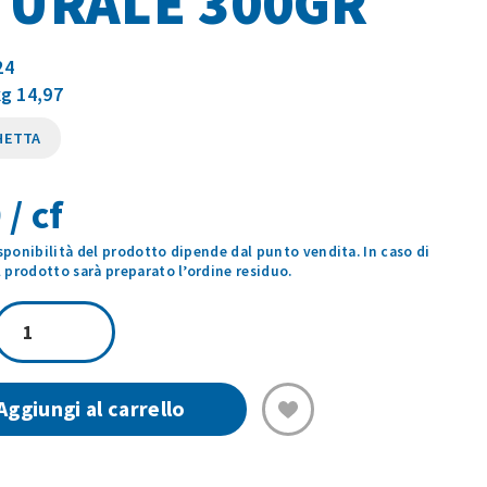
TURALE 300GR
24
kg 14,97
HETTA
 / cf
isponibilità del prodotto dipende dal punto vendita. In caso di
prodotto sarà preparato l’ordine residuo.
MISTO
SCOGLIO
AL
NATURALE
Aggiungi al carrello
300GR
quantità