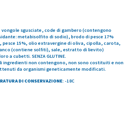
, vongole sgusciate, code di gambero (contengono
sidante: metabisolfito di sodio), brodo di pesce 17%
 pesce 15%, olio extravergine di oliva, cipolla, carota,
anco (contiene solfiti), sale, estratto di lievito)
ro a cubetti. SENZA GLUTINE.
gli ingredienti non contengono, non sono costituiti e non
ttenuti da organismi geneticamente modificati.
RATURA DI CONSERVAZIONE
: -18C