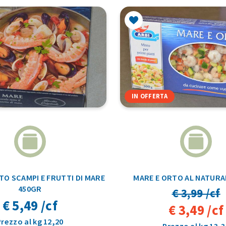
IN OFFERTA
O SCAMPI E FRUTTI DI MARE
MARE E ORTO AL NATURA
450GR
€ 3,99 /cf
€ 5,49 /cf
€ 3,49 /cf
Prezzo al kg 12,20
Prezzo al kg 13,3