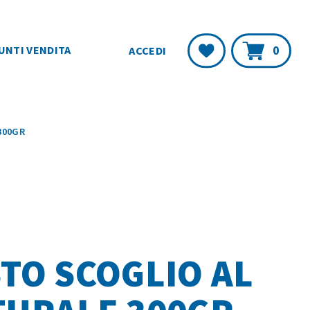
Carr
Lista
0
UNTI VENDITA
ACCEDI
Desideri
300GR
TO SCOGLIO AL