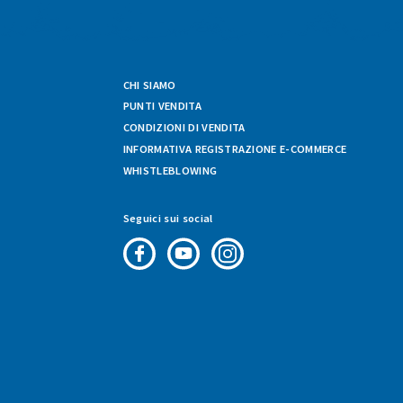
CHI SIAMO
PUNTI VENDITA
CONDIZIONI DI VENDITA
INFORMATIVA REGISTRAZIONE E-COMMERCE
WHISTLEBLOWING
Seguici sui social
Pagina
Canale
Profilo
Facebook
Youtube
Instagram
di
di
di
Fresco
Fresco
Fresco
&
&
&
Vario
Vario
Vario