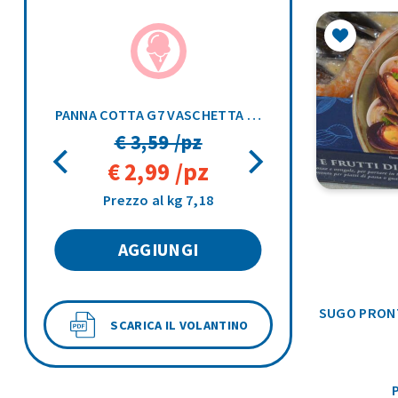
2,5KG
PANNA COTTA G7 VASCHETTA 500GR
€ 3,59 /pz
€ 2,99 /pz
Prezzo al kg 7,18
AGGIUNGI
SUGO PRONT
SCARICA IL VOLANTINO