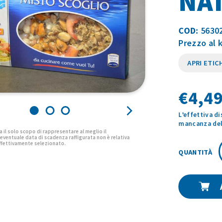
NA
COD:
5630
Prezzo al 
APRI ETIC
€
4,49
L’effettiva d
mancanza del 