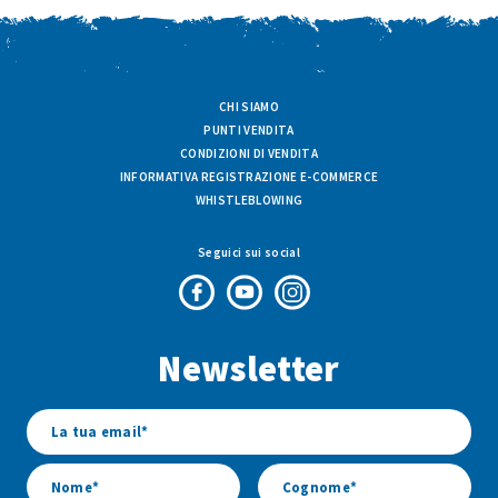
CHI SIAMO
PUNTI VENDITA
CONDIZIONI DI VENDITA
INFORMATIVA REGISTRAZIONE E-COMMERCE
WHISTLEBLOWING
Seguici sui social
Pagina
Canale
Profilo
Facebook
Youtube
Instagram
Newsletter
di
di
di
Fresco
Fresco
Fresco
&
&
&
Vario
Vario
Vario