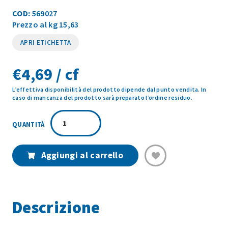
COD:
569027
Prezzo al kg 15,63
APRI ETICHETTA
€
4,69 / cf
L’effettiva disponibilità del prodotto dipende dal punto vendita. In
caso di mancanza del prodotto sarà preparato l’ordine residuo.
MISTO
FUNGHI
TRIFOLATI
CON
Aggiungi al carrello
PORCINI
300GR
quantità
Descrizione