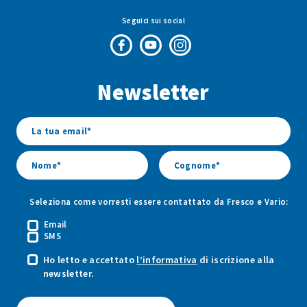
Seguici sui social
Pagina
Canale
Profilo
Facebook
Youtube
Instagram
Newsletter
di
di
di
Fresco
Fresco
Fresco
&
&
&
Vario
Vario
Vario
Seleziona come vorresti essere contattato da Fresco e Vario:
Email
SMS
Ho letto e accettato
l’informativa
di iscrizione alla
newsletter.