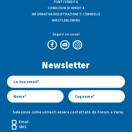
PUNTI VENDITA
CONDIZIONI DI VENDITA
INFORMATIVA REGISTRAZIONE E-COMMERCE
WHISTLEBLOWING
Seguici sui social
Pagina
Canale
Profilo
Facebook
Youtube
Instagram
Newsletter
di
di
di
Fresco
Fresco
Fresco
&
&
&
Vario
Vario
Vario
Seleziona come vorresti essere contattato da Fresco e Vario:
Email
SMS