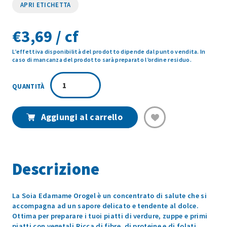
APRI ETICHETTA
€
3,69 / cf
L’effettiva disponibilità del prodotto dipende dal punto vendita. In
caso di mancanza del prodotto sarà preparato l’ordine residuo.
SOIA
EDAMAME
330GR
quantità
Aggiungi al carrello
Descrizione
La Soia Edamame Orogel è un concentrato di salute che si
accompagna ad un sapore delicato e tendente al dolce.
Ottima per preparare i tuoi piatti di verdure, zuppe e primi
piatti con vegetali.Ricca di fibre, di proteine e di folati.