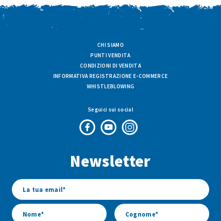
CHI SIAMO
PUNTI VENDITA
CONDIZIONI DI VENDITA
INFORMATIVA REGISTRAZIONE E-COMMERCE
WHISTLEBLOWING
Seguici sui social
Pagina
Canale
Profilo
Facebook
Youtube
Instagram
Newsletter
di
di
di
Fresco
Fresco
Fresco
&
&
&
Vario
Vario
Vario