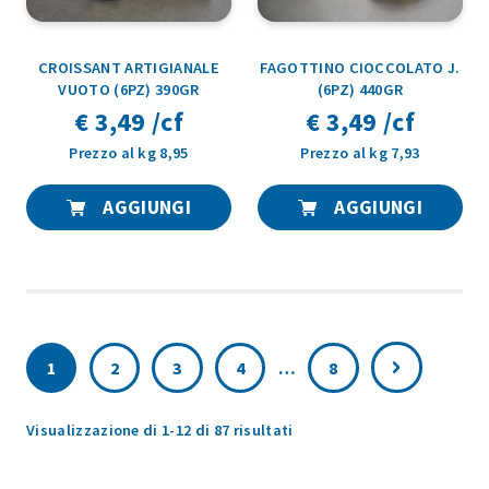
CROISSANT ARTIGIANALE
FAGOTTINO CIOCCOLATO J.
VUOTO (6PZ) 390GR
(6PZ) 440GR
€ 3,49 /cf
€ 3,49 /cf
Prezzo al kg 8,95
Prezzo al kg 7,93
AGGIUNGI
AGGIUNGI
1
2
3
4
…
8
Popolarità
Visualizzazione di 1-12 di 87 risultati