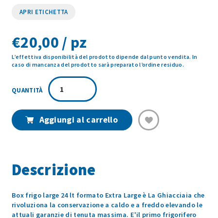
APRI ETICHETTA
€
20,00 / pz
L’effettiva disponibilità del prodotto dipende dal punto vendita. In
caso di mancanza del prodotto sarà preparato l’ordine residuo.
BOX
FRIGO
LARGE
24L.
Aggiungi al carrello
1PZ
quantità
Descrizione
Box frigo large 24 lt formato Extra Large è La Ghiacciaia che
rivoluziona la conservazione a caldo e a freddo elevando le
attuali garanzie di tenuta massima. E'il primo frigorifero