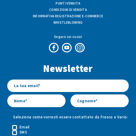
PUNTI VENDITA
CONDIZIONI DI VENDITA
INFORMATIVA REGISTRAZIONE E-COMMERCE
WHISTLEBLOWING
Seguici sui social
Pagina
Canale
Profilo
Facebook
Youtube
Instagram
Newsletter
di
di
di
Fresco
Fresco
Fresco
&
&
&
Vario
Vario
Vario
Seleziona come vorresti essere contattato da Fresco e Vario:
Email
SMS