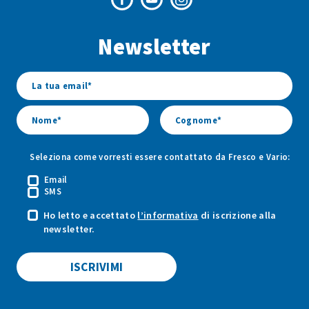
Pagina
Canale
Profilo
Facebook
Youtube
Instagram
Newsletter
di
di
di
Fresco
Fresco
Fresco
&
&
&
Vario
Vario
Vario
Seleziona come vorresti essere contattato da Fresco e Vario:
Email
SMS
Ho letto e accettato
l’informativa
di iscrizione alla
newsletter.