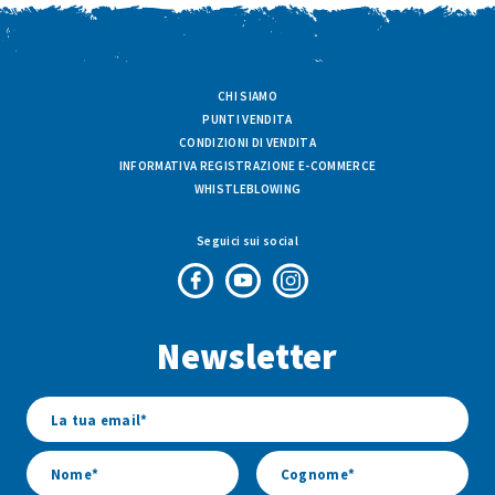
CHI SIAMO
PUNTI VENDITA
CONDIZIONI DI VENDITA
INFORMATIVA REGISTRAZIONE E-COMMERCE
WHISTLEBLOWING
Seguici sui social
Pagina
Canale
Profilo
Facebook
Youtube
Instagram
Newsletter
di
di
di
Fresco
Fresco
Fresco
&
&
&
Vario
Vario
Vario