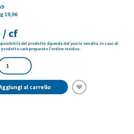
69
kg 19,96
 / cf
isponibilità del prodotto dipende dal punto vendita. In caso di
prodotto sarà preparato l’ordine residuo.
PETTO
DI
POLLO
AI
Aggiungi al carrello
LIMONI
CON
PATATE
250GR
quantità