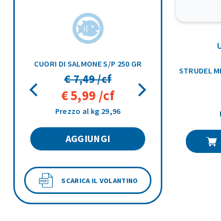
SOFTICROC FORNO PIZZAIOLA MOZZARELLA E POMODORO 450GR
CUORI DI SALMONE S/P 250 GR
STRUDEL M
€ 7,49 /cf
€ 5,99 /cf
Prezzo al kg 29,96
AGGIUNGI
SCARICA IL VOLANTINO