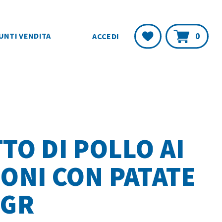
Carr
Lista
0
UNTI VENDITA
ACCEDI
Desideri
TO DI POLLO AI
ONI CON PATATE
0GR