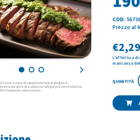
19
COD:
5673
Prezzo al 
€
2,29
L’effettiva d
mancanza del 
izione