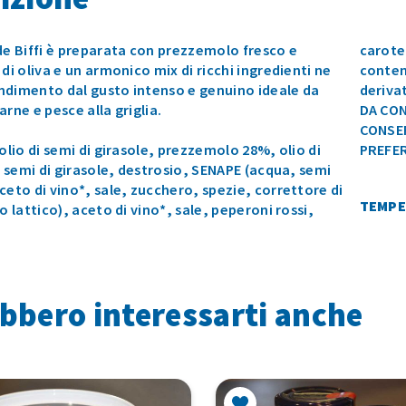
de Biffi è preparata con prezzemolo fresco e
carote
 di oliva e un armonico mix di ricchi ingredienti ne
conten
ndimento dal gusto intenso e genuino ideale da
deriva
arne e pesce alla griglia.
DA CON
CONSE
 olio di semi di girasole, prezzemolo 28%, olio di
PREFER
di semi di girasole, destrosio, SENAPE (acqua, semi
ceto di vino*, sale, zucchero, spezie, correttore di
TEMPE
do lattico), aceto di vino*, sale, peperoni rossi,
bbero interessarti anche