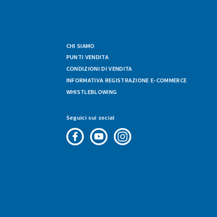
CHI SIAMO
PUNTI VENDITA
CONDIZIONI DI VENDITA
INFORMATIVA REGISTRAZIONE E-COMMERCE
WHISTLEBLOWING
Seguici sui social
Pagina
Canale
Profilo
Facebook
Youtube
Instagram
di
di
di
Fresco
Fresco
Fresco
&
&
&
Vario
Vario
Vario