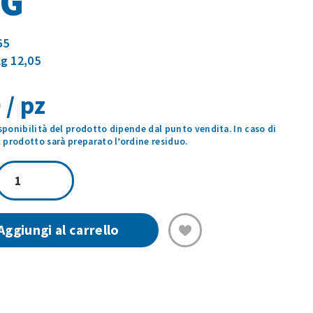
0G
65
kg 12,05
 / pz
isponibilità del prodotto dipende dal punto vendita. In caso di
prodotto sarà preparato l’ordine residuo.
SALSA
VERDE
BIFFI
190G
Aggiungi al carrello
quantità