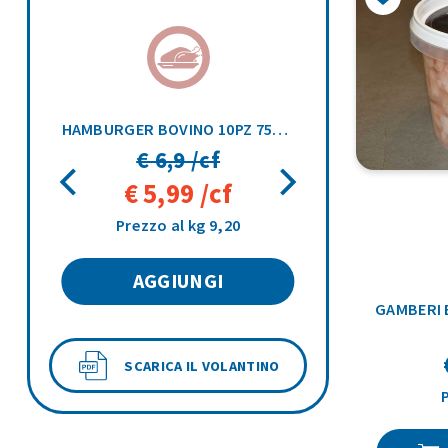
FRITTO MISTO DELL'ORTO PAREN 1KG
HAMBURGER BOVINO 10PZ 750GR
€ 6,9 /cf
€ 5,99 /cf
Prezzo al kg 9,20
AGGIUNGI
GAMBERI 
SCARICA IL VOLANTINO