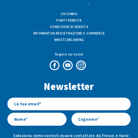
CHI SIAMO
PUNTI VENDITA
CONDIZIONI DI VENDITA
INFORMATIVA REGISTRAZIONE E-COMMERCE
WHISTLEBLOWING
Seguici sui social
Pagina
Canale
Profilo
Facebook
Youtube
Instagram
Newsletter
di
di
di
Fresco
Fresco
Fresco
&
&
&
Vario
Vario
Vario
Seleziona come vorresti essere contattato da Fresco e Vario: