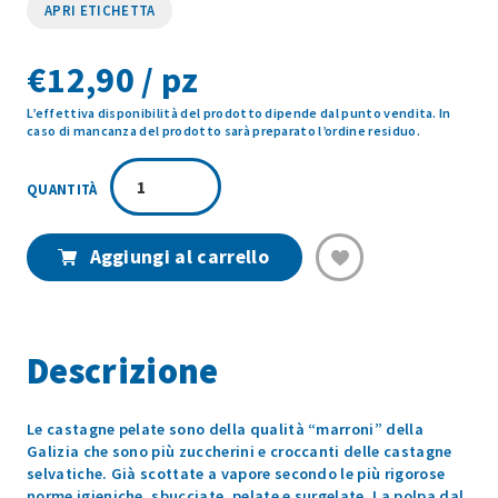
APRI ETICHETTA
€
12,90 / pz
L’effettiva disponibilità del prodotto dipende dal punto vendita. In
caso di mancanza del prodotto sarà preparato l’ordine residuo.
CASTAGNE
PELATE
1KG
quantità
Aggiungi al carrello
Descrizione
Le castagne pelate sono della qualità “marroni” della
Galizia che sono più zuccherini e croccanti delle castagne
selvatiche. Già scottate a vapore secondo le più rigorose
norme igieniche, sbucciate, pelate e surgelate. La polpa dal