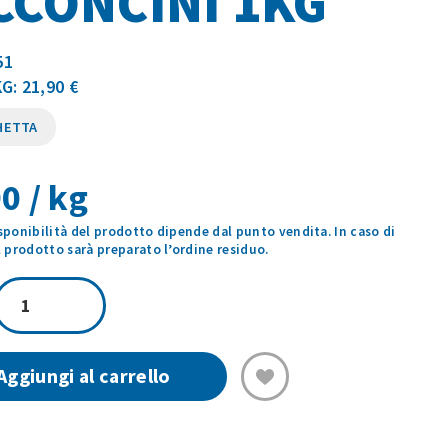
CCONCINI 1KG
51
G: 21,90 €
HETTA
0 / kg
isponibilità del prodotto dipende dal punto vendita. In caso di
prodotto sarà preparato l’ordine residuo.
CINGHIALE
BOCCONCINI
1KG
quantità
Aggiungi al carrello