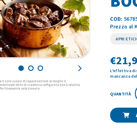
BO
COD:
5678
Prezzo al K
APRI ETIC
€
21,9
L’effettiva d
mancanza del 