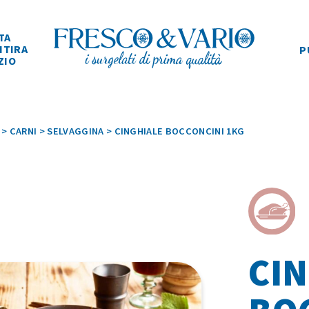
TA
ITIRA
P
ZIO
>
CARNI
>
SELVAGGINA
>
CINGHIALE BOCCONCINI 1KG
CI