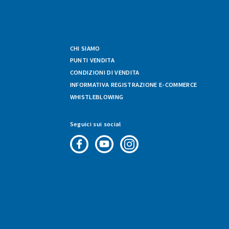
CHI SIAMO
PUNTI VENDITA
CONDIZIONI DI VENDITA
INFORMATIVA REGISTRAZIONE E-COMMERCE
WHISTLEBLOWING
Seguici sui social
Pagina
Canale
Profilo
Facebook
Youtube
Instagram
di
di
di
Fresco
Fresco
Fresco
&
&
&
Vario
Vario
Vario