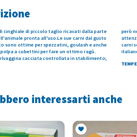
izione
i cinghiale di piccolo taglio ricavati dalla parte
però no
ll'animale pronta all'uso.Le sue carni dal gusto
attenz
co sono ottime per spezzatini, goulash e anche
carni 
 polpa a cubettini per fare un ottimo ragù.
italian
selvaggina cacciata controllata in stabilimento;
TEMPE
bbero interessarti anche