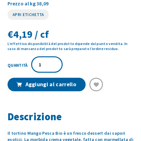
Prezzo al kg 38,09
APRI ETICHETTA
€
4,19 / cf
L’effettiva disponibilità del prodotto dipende dal punto vendita. In
caso di mancanza del prodotto sarà preparato l’ordine residuo.
TORTINO
MANGO
PESCA
BIO
Aggiungi al carrello
110GR
quantità
Descrizione
Il tortino Mango Pesca Bio è un fresco dessert dai sapori
esotici. La morbida crema vegetale, fatta con marmellata di