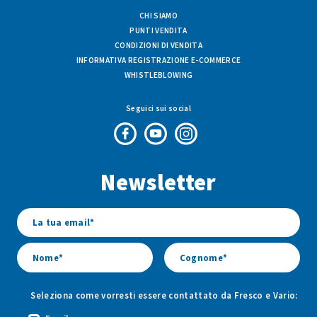
CHI SIAMO
PUNTI VENDITA
CONDIZIONI DI VENDITA
INFORMATIVA REGISTRAZIONE E-COMMERCE
WHISTLEBLOWING
Seguici sui social
Pagina
Canale
Profilo
Facebook
Youtube
Instagram
Newsletter
di
di
di
Fresco
Fresco
Fresco
&
&
&
Vario
Vario
Vario
Seleziona come vorresti essere contattato da Fresco e Vario: