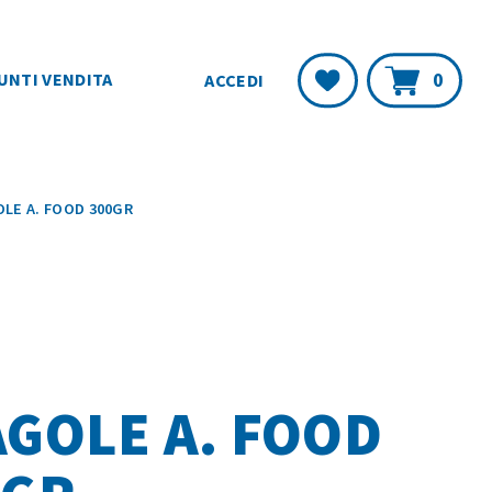
Carr
Lista
0
UNTI VENDITA
ACCEDI
Desideri
LE A. FOOD 300GR
GOLE A. FOOD