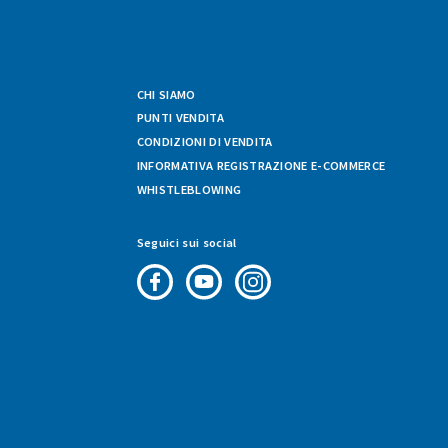
CHI SIAMO
PUNTI VENDITA
CONDIZIONI DI VENDITA
INFORMATIVA REGISTRAZIONE E-COMMERCE
WHISTLEBLOWING
Seguici sui social
Pagina
Canale
Profilo
Facebook
Youtube
Instagram
di
di
di
Fresco
Fresco
Fresco
&
&
&
Vario
Vario
Vario