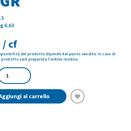
0GR
15
kg 6,63
 / cf
isponibilità del prodotto dipende dal punto vendita. In caso di
prodotto sarà preparato l’ordine residuo.
FRAGOLE
.
FOOD
300GR
Aggiungi al carrello
quantità