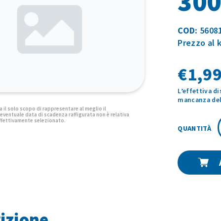
30
COD:
5608
Prezzo al 
€
1,99
L’effettiva d
mancanza del 
A
izione