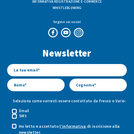
INFORMATIVA REGISTRAZIONE E-COMMERCE
WHISTLEBLOWING
Seguici sui social
Pagina
Canale
Profilo
Facebook
Youtube
Instagram
Newsletter
di
di
di
Fresco
Fresco
Fresco
&
&
&
Vario
Vario
Vario
Seleziona come vorresti essere contattato da Fresco e Vario:
Email
SMS
Ho letto e accettato
l’informativa
di iscrizione alla
newsletter.