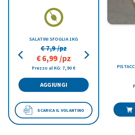
00GR
SALATINI SFOGLIA 1KG
€ 7,9 /pz
€ 6,99 /pz
PISTAC
Prezzo al KG: 7,90 €
AGGIUNGI
SCARICA IL VOLANTINO