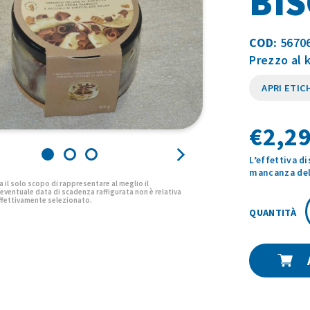
BIS
COD:
5670
Prezzo al 
APRI ETIC
€
2,29
L’effettiva d
mancanza del 