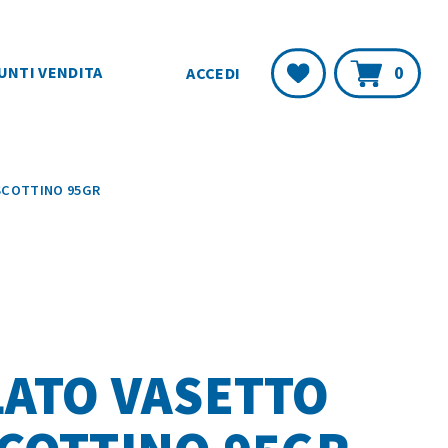
Carr
Lista
0
UNTI VENDITA
ACCEDI
Desideri
SCOTTINO 95GR
LATO VASETTO