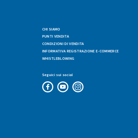
CHI SIAMO
PUNTI VENDITA
CONDIZIONI DI VENDITA
INFORMATIVA REGISTRAZIONE E-COMMERCE
WHISTLEBLOWING
Seguici sui social
Pagina
Canale
Profilo
Facebook
Youtube
Instagram
di
di
di
Fresco
Fresco
Fresco
&
&
&
Vario
Vario
Vario