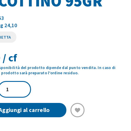
COTTINO 95GR
63
kg 24,10
HETTA
 / cf
isponibilità del prodotto dipende dal punto vendita. In caso di
prodotto sarà preparato l’ordine residuo.
GELATO
VASETTO
BISCOTTINO
95GR
Aggiungi al carrello
quantità