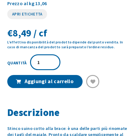
Prezzo al kg 13,06
APRI ETICHETTA
€
8,49 / cf
L’effettiva disponibilità del prodotto dipende dal punto vendita. In
caso di mancanza del prodotto sarà preparato l’ordine residuo.
STINCO
SUINO
ALLA
BRACE
Aggiungi al carrello
650GR
quantità
Descrizione
Stinco suino cotto alla brace: è una delle parti più rinomate
dei tagli del maiale. Pronto da scaldare semplicemente al