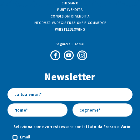
CHI SIAMO
PUNTI VENDITA
CONDIZIONI DI VENDITA
INFORMATIVA REGISTRAZIONE E-COMMERCE
WHISTLEBLOWING
Seguici sui social
Pagina
Canale
Profilo
Facebook
Youtube
Instagram
Newsletter
di
di
di
Fresco
Fresco
Fresco
&
&
&
Vario
Vario
Vario
Seleziona come vorresti essere contattato da Fresco e Vario:
Email