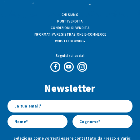
CHI SIAMO
PUNTI VENDITA
CONDIZIONI DI VENDITA
INFORMATIVA REGISTRAZIONE E-COMMERCE
WHISTLEBLOWING
Seguici sui social
Pagina
Canale
Profilo
Facebook
Youtube
Instagram
Newsletter
di
di
di
Fresco
Fresco
Fresco
&
&
&
Vario
Vario
Vario
Seleziona come vorresti essere contattato da Fresco e Vario: