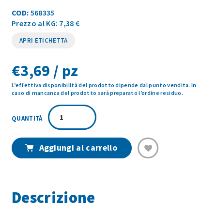
COD:
568335
Prezzo al KG: 7,38 €
APRI ETICHETTA
€
3,69 / pz
L’effettiva disponibilità del prodotto dipende dal punto vendita. In
caso di mancanza del prodotto sarà preparato l’ordine residuo.
SURIMI
FIOCCHI
GRANCHIO
IQF
Aggiungi al carrello
B.F.
500GR
quantità
Descrizione