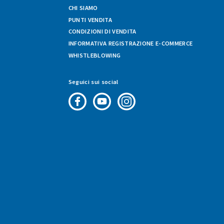
CHI SIAMO
PUNTI VENDITA
CONDIZIONI DI VENDITA
INFORMATIVA REGISTRAZIONE E-COMMERCE
WHISTLEBLOWING
Seguici sui social
Pagina
Canale
Profilo
Facebook
Youtube
Instagram
di
di
di
Fresco
Fresco
Fresco
&
&
&
Vario
Vario
Vario