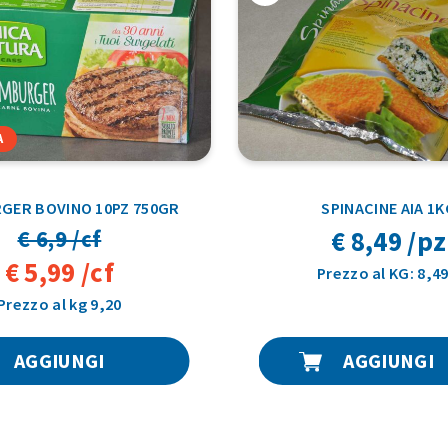
A
GER BOVINO 10PZ 750GR
SPINACINE AIA 1K
€ 8,49 /pz
€ 6,9 /cf
€ 5,99 /cf
Prezzo al KG: 8,49
Prezzo al kg 9,20
AGGIUNGI
AGGIUNGI