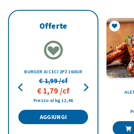
Offerte
NOCCIOLA VARIEGATO GIANDUIA G7 VASCHETTA 500G
BURGER AI CECI 2PZ 160GR
€ 1,99 /cf
€ 1,79 /cf
ALET
Prezzo al kg 12,46
P
AGGIUNGI