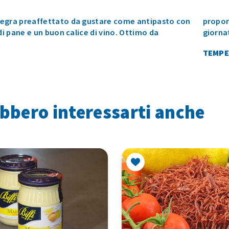
egra preaffettato da gustare come antipasto con
 tavola nelle giornate di festa e anche nelle
 di pane e un buon calice di vino. Ottimo da
giorna
TEMPE
bbero interessarti anche