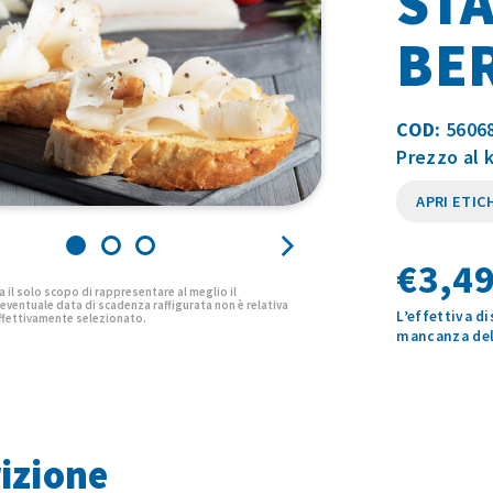
ST
BE
COD:
5606
Prezzo al 
APRI ETIC
€
3,49
L’effettiva d
mancanza del 
izione