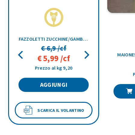
2,5KG
FAZZOLETTI ZUCCHINE/GAMBERETTI 10PZ 750G
€ 6,9 /cf
MAIONES
€ 5,99 /cf
Prezzo al kg 9,20
AGGIUNGI
SCARICA IL VOLANTINO