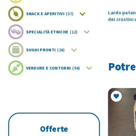
Lardo patan
proporre in
SNACK E APERITIVI
(37)
dei crostini
SPECIALITÀ ETNICHE
(12)
SUGHI PRONTI
(26)
Potre
VERDURE E CONTORNI
(94)
Offerte