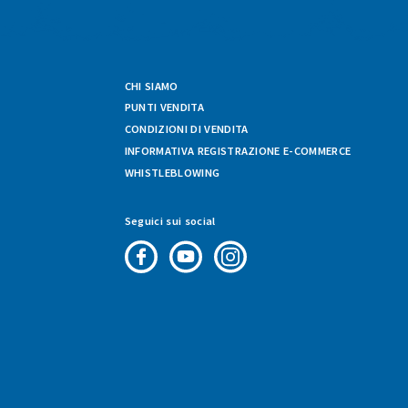
CHI SIAMO
PUNTI VENDITA
CONDIZIONI DI VENDITA
INFORMATIVA REGISTRAZIONE E-COMMERCE
WHISTLEBLOWING
Seguici sui social
Pagina
Canale
Profilo
Facebook
Youtube
Instagram
di
di
di
Fresco
Fresco
Fresco
&
&
&
Vario
Vario
Vario