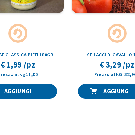
E CLASSICA BIFFI 180GR
SFILACCI DI CAVALLO
€ 1,99 /pz
€ 3,29 /pz
Prezzo al kg 11,06
Prezzo al KG: 32,9
AGGIUNGI
AGGIUNGI