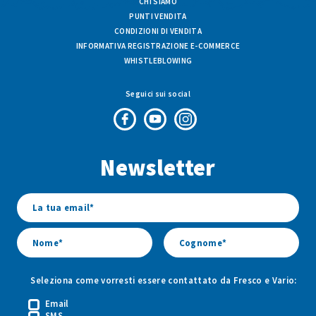
CHI SIAMO
PUNTI VENDITA
CONDIZIONI DI VENDITA
INFORMATIVA REGISTRAZIONE E-COMMERCE
WHISTLEBLOWING
Seguici sui social
Pagina
Canale
Profilo
Facebook
Youtube
Instagram
Newsletter
di
di
di
Fresco
Fresco
Fresco
&
&
&
Vario
Vario
Vario
Seleziona come vorresti essere contattato da Fresco e Vario:
Email
SMS