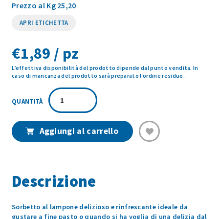
Prezzo al Kg 25,20
APRI ETICHETTA
€
1,89 / pz
L’effettiva disponibilità del prodotto dipende dal punto vendita. In
caso di mancanza del prodotto sarà preparato l’ordine residuo.
SORBETTO
LAMPONE
75GR
quantità
Aggiungi al carrello
Descrizione
Sorbetto al lampone delizioso e rinfrescante ideale da
gustare a fine pasto o quando si ha voglia di una delizia dal