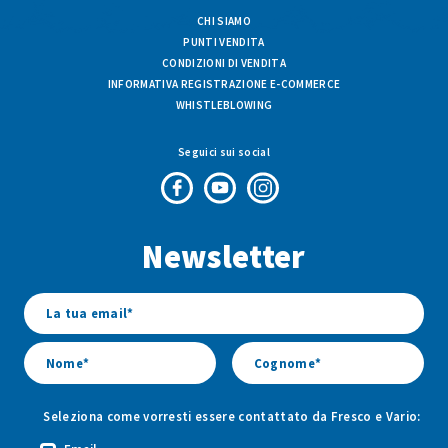
CHI SIAMO
PUNTI VENDITA
CONDIZIONI DI VENDITA
INFORMATIVA REGISTRAZIONE E-COMMERCE
WHISTLEBLOWING
Seguici sui social
Pagina
Canale
Profilo
Facebook
Youtube
Instagram
Newsletter
di
di
di
Fresco
Fresco
Fresco
&
&
&
Vario
Vario
Vario
Seleziona come vorresti essere contattato da Fresco e Vario: