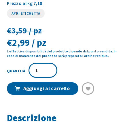
Prezzo al kg 7,18
APRI ETICHETTA
€
3,59 / pz
il
€
2,99 / pz
L’effettiva disponibilità del prodotto dipende dal punto vendita. In
prezzo
il
caso di mancanza del prodotto sarà preparato l’ordine residuo.
originale
prezzo
VANIGLIA
G7
era:
attuale
VASCHETTA
500GR
Aggiungi al carrello
€3,59.
è:
quantità
€2,99.
Descrizione