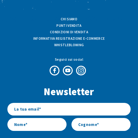
CHI SIAMO
PUNTI VENDITA
CONDIZIONI DI VENDITA
INFORMATIVA REGISTRAZIONE E-COMMERCE
WHISTLEBLOWING
Seguici sui social
Pagina
Canale
Profilo
Facebook
Youtube
Instagram
Newsletter
di
di
di
Fresco
Fresco
Fresco
&
&
&
Vario
Vario
Vario