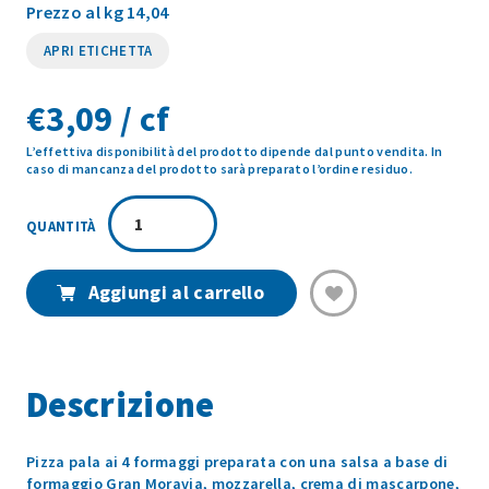
Prezzo al kg 14,04
APRI ETICHETTA
€
3,09 / cf
L’effettiva disponibilità del prodotto dipende dal punto vendita. In
caso di mancanza del prodotto sarà preparato l’ordine residuo.
PIZZA
PALA
4
FORMAGGI
Aggiungi al carrello
1PZ
220GR
quantità
Descrizione
Pizza pala ai 4 formaggi preparata con una salsa a base di
formaggio Gran Moravia, mozzarella, crema di mascarpone,