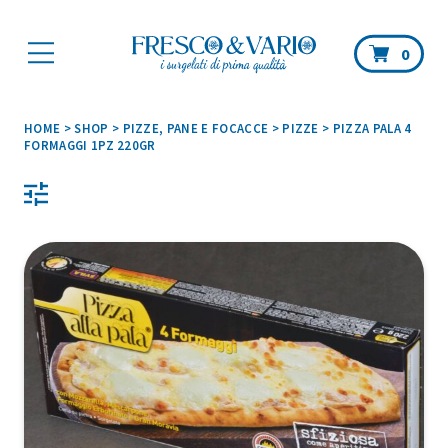
Car
0
HOME
>
SHOP
>
PIZZE, PANE E FOCACCE
>
PIZZE
>
PIZZA PALA 4
FORMAGGI 1PZ 220GR