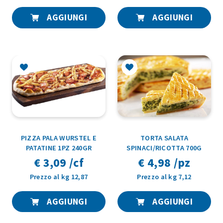
AGGIUNGI
AGGIUNGI
PIZZA PALA WURSTEL E
TORTA SALATA
PATATINE 1PZ 240GR
SPINACI/RICOTTA 700G
€ 3,09 /cf
€ 4,98 /pz
Prezzo al kg 12,87
Prezzo al kg 7,12
AGGIUNGI
AGGIUNGI