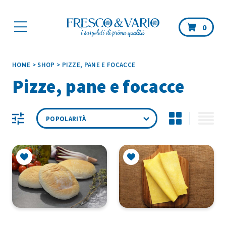
Car
0
HOME
>
SHOP
>
PIZZE, PANE E FOCACCE
Pizze, pane e focacce