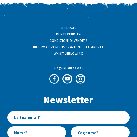
CHI SIAMO
PUNTI VENDITA
CONDIZIONI DI VENDITA
INFORMATIVA REGISTRAZIONE E-COMMERCE
WHISTLEBLOWING
Seguici sui social
Pagina
Canale
Profilo
Facebook
Youtube
Instagram
Newsletter
di
di
di
Fresco
Fresco
Fresco
&
&
&
Vario
Vario
Vario