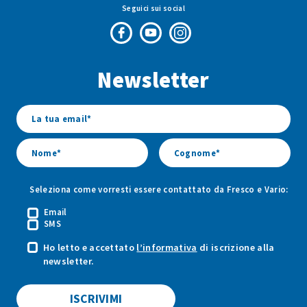
Seguici sui social
Pagina
Canale
Profilo
Facebook
Youtube
Instagram
Newsletter
di
di
di
Fresco
Fresco
Fresco
&
&
&
Vario
Vario
Vario
Seleziona come vorresti essere contattato da Fresco e Vario:
Email
SMS
Ho letto e accettato
l’informativa
di iscrizione alla
newsletter.