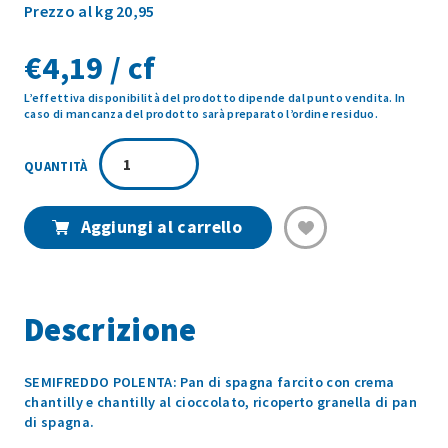
Prezzo al kg 20,95
€
4,19 / cf
L’effettiva disponibilità del prodotto dipende dal punto vendita. In
caso di mancanza del prodotto sarà preparato l’ordine residuo.
POLENTA
2
MONOPORZIONE
200GR
Aggiungi al carrello
quantità
Descrizione
SEMIFREDDO POLENTA: Pan di spagna farcito con crema
chantilly e chantilly al cioccolato, ricoperto granella di pan
di spagna.