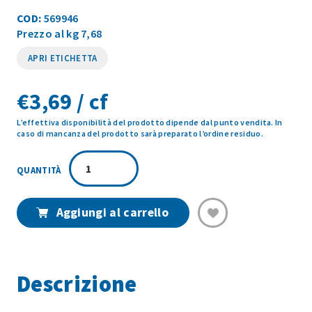
COD:
569946
Prezzo al kg 7,68
APRI ETICHETTA
€
3,69 / cf
L’effettiva disponibilità del prodotto dipende dal punto vendita. In
caso di mancanza del prodotto sarà preparato l’ordine residuo.
CROISSANT
VEGANO
ARANCIA
QUINOA
Aggiungi al carrello
(6PZ)480GR
quantità
Descrizione