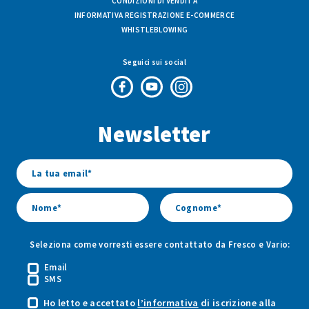
CONDIZIONI DI VENDITA
INFORMATIVA REGISTRAZIONE E-COMMERCE
WHISTLEBLOWING
Seguici sui social
Pagina
Canale
Profilo
Facebook
Youtube
Instagram
Newsletter
di
di
di
Fresco
Fresco
Fresco
&
&
&
Vario
Vario
Vario
Seleziona come vorresti essere contattato da Fresco e Vario:
Email
SMS
Ho letto e accettato
l’informativa
di iscrizione alla