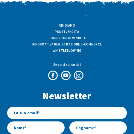
CHI SIAMO
PUNTI VENDITA
CONDIZIONI DI VENDITA
INFORMATIVA REGISTRAZIONE E-COMMERCE
WHISTLEBLOWING
Seguici sui social
Pagina
Canale
Profilo
Facebook
Youtube
Instagram
Newsletter
di
di
di
Fresco
Fresco
Fresco
&
&
&
Vario
Vario
Vario