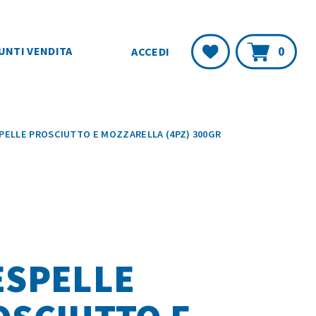
Carr
Lista
0
UNTI VENDITA
ACCEDI
Desideri
PELLE PROSCIUTTO E MOZZARELLA (4PZ) 300GR
ESPELLE