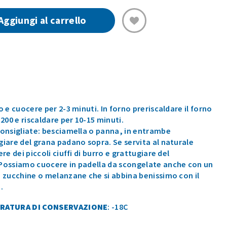
E
MOZZARELLA
Aggiungi al carrello
(4PZ)
300GR
quantità
o e cuocere per 2-3 minuti. In forno preriscaldare il forno
 200 e riscaldare per 10-15 minuti.
consigliate: besciamella o panna, in entrambe
giare del grana padano sopra. Se servita al naturale
ere dei piccoli ciuffi di burro e grattugiare del
Possiamo cuocere in padella da scongelate anche con un
i zucchine o melanzane che si abbina benissimo con il
.
RATURA DI CONSERVAZIONE
: -18C