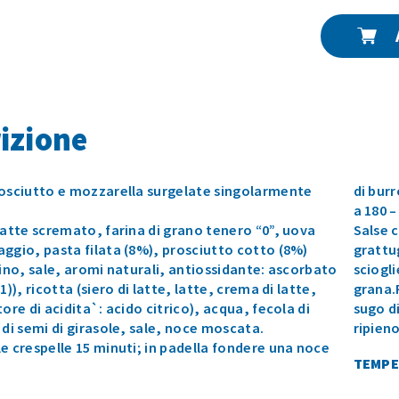
izione
rosciutto e mozzarella surgelate singolarmente
di burr
a 180 –
latte scremato, farina di grano tenero “0”, uova
Salse 
ggio, pasta filata (8%), prosciutto cotto (8%)
grattu
uino, sale, aromi naturali, antiossidante: ascorbato
sciogli
1)), ricotta (siero di latte, latte, crema di latte,
grana.
tore di acidita`: acido citrico), acqua, fecola di
sugo d
 di semi di girasole, sale, noce moscata.
ripieno
e crespelle 15 minuti; in padella fondere una noce
TEMPE