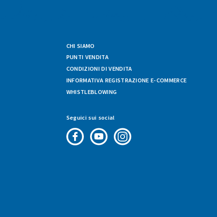
CHI SIAMO
PUNTI VENDITA
CONDIZIONI DI VENDITA
INFORMATIVA REGISTRAZIONE E-COMMERCE
WHISTLEBLOWING
Seguici sui social
Pagina
Canale
Profilo
Facebook
Youtube
Instagram
di
di
di
Fresco
Fresco
Fresco
&
&
&
Vario
Vario
Vario