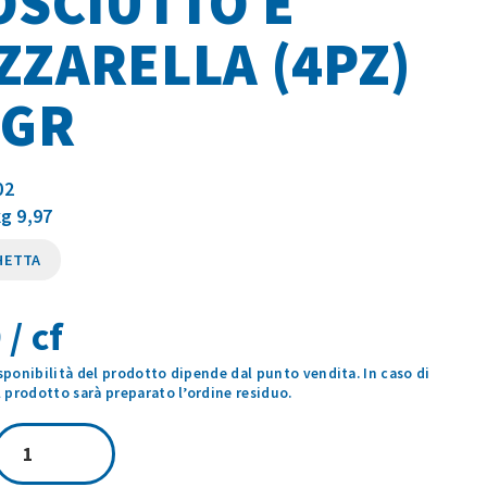
OSCIUTTO E
ZARELLA (4PZ)
0GR
02
kg 9,97
HETTA
 / cf
isponibilità del prodotto dipende dal punto vendita. In caso di
prodotto sarà preparato l’ordine residuo.
CRESPELLE
PROSCIUTTO