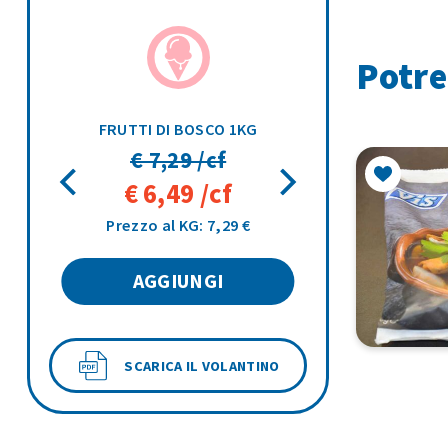
Potre
00GR
FRUTTI DI BOSCO 1KG
€ 7,29 /cf
€ 6,49 /cf
Prezzo al KG: 7,29 €
AGGIUNGI
SCARICA IL VOLANTINO