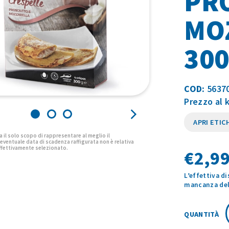
PR
MOZ
30
COD:
5637
Prezzo al 
APRI ETIC
€
2,99
L’effettiva d
mancanza del 