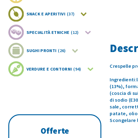
SNACK E APERITIVI
(37)
SPECIALITÀ ETNICHE
(12)
Descr
SUGHI PRONTI
(26)
Crespelle p
VERDURE E CONTORNI
(94)
Ingredienti:
(13%), forma
(coscia di s
di sodio (E30
sale, corret
patate, olio
Scongelare l
Offerte