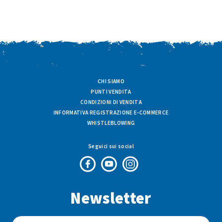
CHI SIAMO
PUNTI VENDITA
CONDIZIONI DI VENDITA
INFORMATIVA REGISTRAZIONE E-COMMERCE
WHISTLEBLOWING
Seguici sui social
Pagina
Canale
Profilo
Facebook
Youtube
Instagram
Newsletter
di
di
di
Fresco
Fresco
Fresco
&
&
&