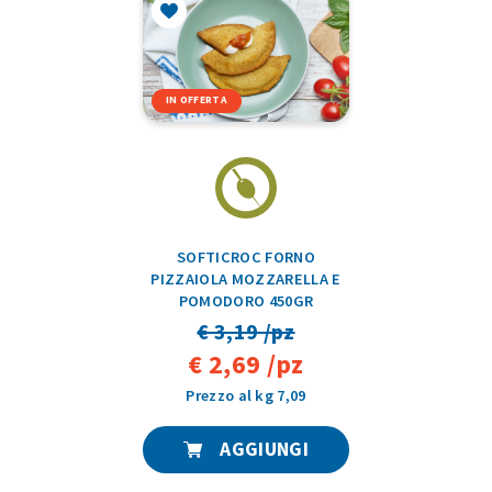
IN OFFERTA
SOFTICROC FORNO
PIZZAIOLA MOZZARELLA E
POMODORO 450GR
€ 3,19 /pz
€ 2,69 /pz
Prezzo al kg 7,09
AGGIUNGI