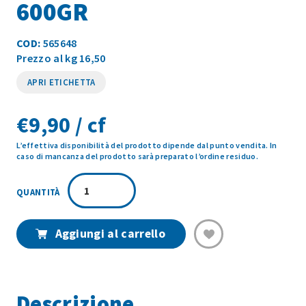
600GR
COD:
565648
Prezzo al kg 16,50
APRI ETICHETTA
€
9,90 / cf
L’effettiva disponibilità del prodotto dipende dal punto vendita. In
caso di mancanza del prodotto sarà preparato l’ordine residuo.
MOZZARELLA
IN
CARROZZA
CON
Aggiungi al carrello
PROSCIUTTO
6PZ
600GR
quantità
Descrizione