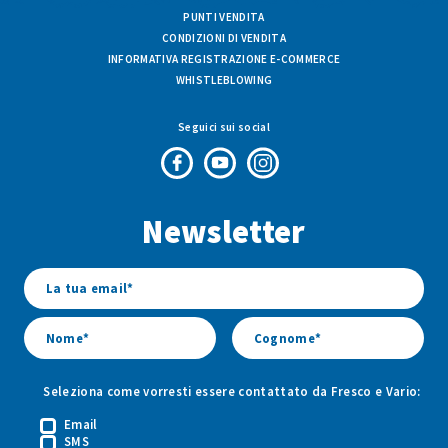
PUNTI VENDITA
CONDIZIONI DI VENDITA
INFORMATIVA REGISTRAZIONE E-COMMERCE
WHISTLEBLOWING
Seguici sui social
Pagina
Canale
Profilo
Facebook
Youtube
Instagram
Newsletter
di
di
di
Fresco
Fresco
Fresco
&
&
&
Vario
Vario
Vario
Seleziona come vorresti essere contattato da Fresco e Vario:
Email
SMS