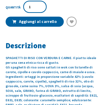
SPAGHETTI
DI
RISO
VERDURA
Aggiungi al carrello
E
CARNE
250GR
quantità
Descrizione
SPAGHETTI DI RISO CON VERDURA E CARNE. Il piatto ideale
per una cena etnica ricca di gusto.
Gli spaghetti di riso sono saltati in wok con listarelle di
carote, cipolle e cavolo cappuccio, carne di maiale e uova.
Ingredienti: ortaggi in proporzione variabile 42% (cavolo
cappuccio, carote, cipolle), spaghetti di riso 32%, olio di
girasole, carne suina 7%, UOVA 3%, salsa di soia (acqua,
SOIA, sale, GRANO, farina di GRANO, estratto di lievito,
sciroppo di fruttosio-glucosio, esaltatori di sapidità: E621,
E631, E635; colorante: caramello semplice; edulcorante:
E955), sale, esaltatore di sapidità: E621, bevanda