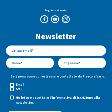
Seguici sui social
Pagina
Canale
Profilo
Facebook
Youtube
Instagram
Newsletter
di
di
di
Fresco
Fresco
Fresco
&
&
&
Vario
Vario
Vario
Seleziona come vorresti essere contattato da Fresco e Vario:
Email
SMS
Ho letto e accettato
l’informativa
di iscrizione alla
newsletter.