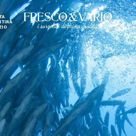
TA
ITIRA
P
ZIO