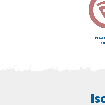
PIZZE
FO
Is