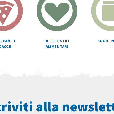
SUGHI P
, PANE E
DIETE E STILI
CACCE
ALIMENTARI
criviti alla newslet