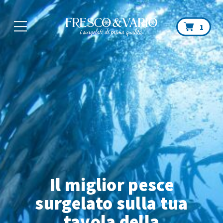
Car
1
Il miglior pesce
surgelato sulla tua
tavola
della