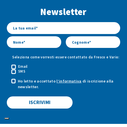
Facebook
Youtube
Instagram
Newsletter
di
di
di
Fresco
Fresco
Fresco
&
&
&
Vario
Vario
Vario
Seleziona come vorresti essere contattato da Fresco e Vario:
Email
SMS
Ho letto e accettato
l’informativa
di iscrizione alla
newsletter.