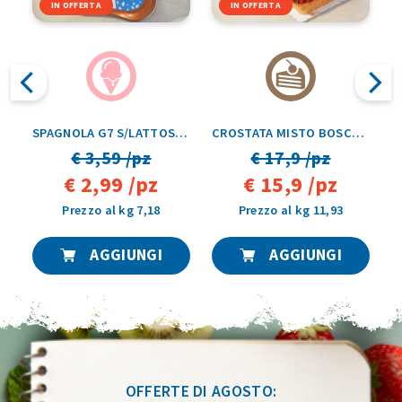
IN OFFERTA
IN OFFERTA
 CON PESCA G7 VASCHETTA 500GR
SPAGNOLA G7 S/LATTOSIO VASCHETTA 500GR
CROSTATA MISTO BOSCO TRANCIO 1,5 KG
€ 3,59 /pz
€ 17,9 /pz
€ 2,99 /pz
€ 15,9 /pz
Prezzo al kg 7,18
Prezzo al kg 11,93
AGGIUNGI
AGGIUNGI
OFFERTE DI AGOSTO: