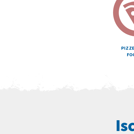
PIZZE
FO
Is