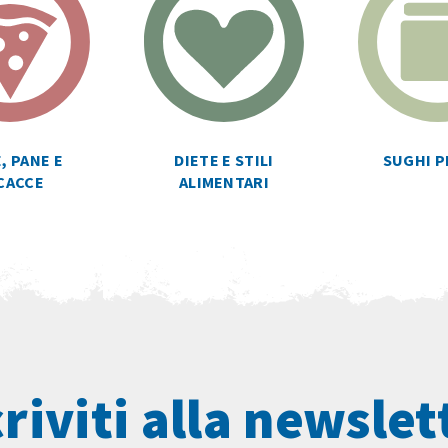
SUGHI P
, PANE E
DIETE E STILI
CACCE
ALIMENTARI
criviti alla newslet