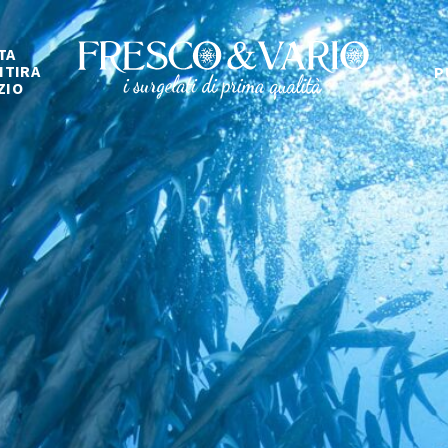
TA
ITIRA
P
ZIO