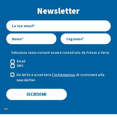
Facebook
Youtube
Instagram
Newsletter
di
di
di
Fresco
Fresco
Fresco
&
&
&
Vario
Vario
Vario
Seleziona come vorresti essere contattato da Fresco e Vario:
Email
SMS
Ho letto e accettato
l’informativa
di iscrizione alla
newsletter.