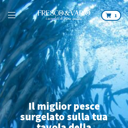
Car
1
Il miglior pesce
surgelato sulla tua
tavola
della