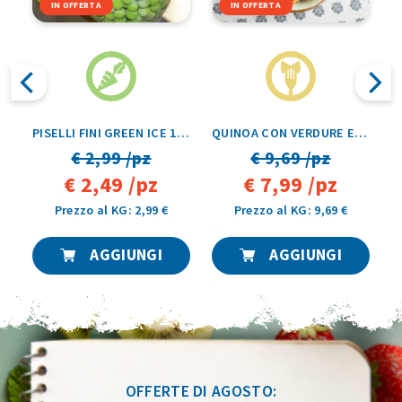
IN OFFERTA
IN OFFERTA
TA G7 VASCHETTA 500GR
PISELLI FINI GREEN ICE 1KG
QUINOA CON VERDURE E BACCHE GOJI OROGEL 1KG
€ 2,99 /pz
€ 9,69 /pz
€ 2,49 /pz
€ 7,99 /pz
Prezzo al KG: 2,99 €
Prezzo al KG: 9,69 €
AGGIUNGI
AGGIUNGI
OFFERTE DI AGOSTO: