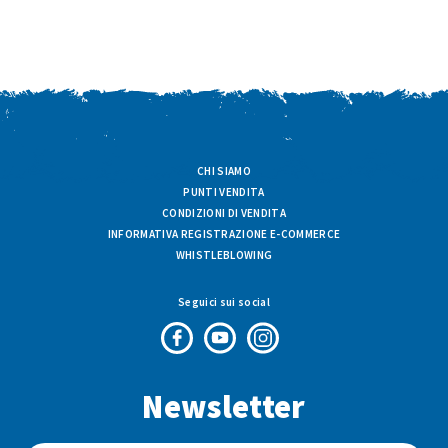
CHI SIAMO
PUNTI VENDITA
CONDIZIONI DI VENDITA
INFORMATIVA REGISTRAZIONE E-COMMERCE
WHISTLEBLOWING
Seguici sui social
Pagina
Canale
Profilo
Facebook
Youtube
Instagram
Newsletter
di
di
di
Fresco
Fresco
Fresco