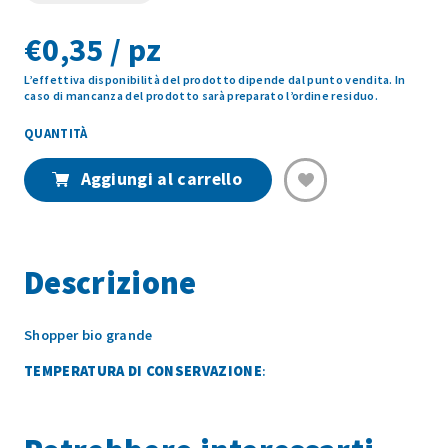
€
0,35 / pz
L’effettiva disponibilità del prodotto dipende dal punto vendita. In
caso di mancanza del prodotto sarà preparato l’ordine residuo.
SHOPPER
BIO
GRANDE
Aggiungi al carrello
quantità
Descrizione
Shopper bio grande
TEMPERATURA DI CONSERVAZIONE
: