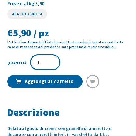
Prezzo al kg 5,90
APRI ETICHETTA
€
5,90 / pz
L’effettiva disponibilità del prodotto dipende dal punto vendita. In
caso di mancanza del prodotto sarà preparato l’ordine residuo.
CREMA
FIORENTINA
G7
VASCHETTA
Aggiungi al carrello
1KG
quantità
Descrizione
Gelato al gusto di crema con granella di amaretto e
decorato con amaretti interi, in vaschetta da 1 kg.