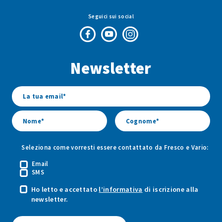
Seguici sui social
Pagina
Canale
Profilo
Facebook
Youtube
Instagram
Newsletter
di
di
di
Fresco
Fresco
Fresco
&
&
&
Vario
Vario
Vario
Seleziona come vorresti essere contattato da Fresco e Vario:
Email
SMS
Ho letto e accettato
l’informativa
di iscrizione alla
newsletter.