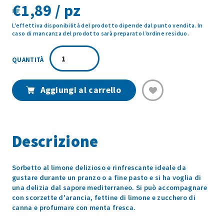
€
1,89 / pz
L’effettiva disponibilità del prodotto dipende dal punto vendita. In
caso di mancanza del prodotto sarà preparato l’ordine residuo.
SORBETTO
LIMONE
75GR
quantità
Aggiungi al carrello
Descrizione
Sorbetto al limone delizioso e rinfrescante ideale da
gustare durante un pranzo o a fine pasto e si ha voglia di
una delizia dal sapore mediterraneo. Si può accompagnare
con scorzette d'arancia, fettine di limone e zucchero di
canna e profumare con menta fresca.