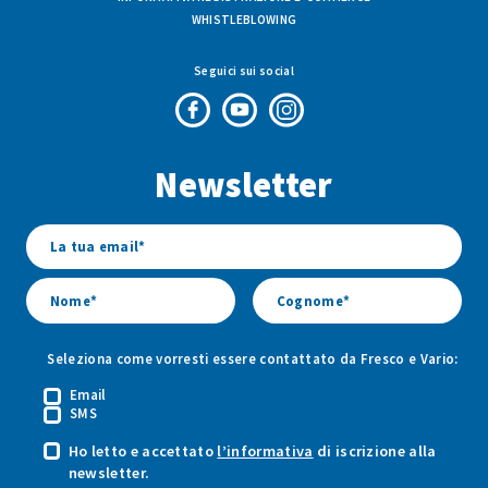
WHISTLEBLOWING
Seguici sui social
Pagina
Canale
Profilo
Facebook
Youtube
Instagram
Newsletter
di
di
di
Fresco
Fresco
Fresco
&
&
&
Vario
Vario
Vario
Seleziona come vorresti essere contattato da Fresco e Vario:
Email
SMS
Ho letto e accettato
l’informativa
di iscrizione alla
newsletter.