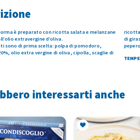
izione
 Norma è preparato con ricotta salata e melanzane
ricotta
l’olio extravergine d’oliva.
di gira
eti sono di prima scelta: polpa di pomodoro,
pepero
%, olio extra vergine di oliva, cipolla, scaglie di
TEMPE
bbero interessarti anche