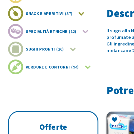
Descr
SNACK E APERITIVI
(37)
Il sugo alla
SPECIALITÀ ETNICHE
(12)
profumate al
Gli ingredin
SUGHI PRONTI
(26)
melanzane 20
VERDURE E CONTORNI
(94)
Potre
Offerte