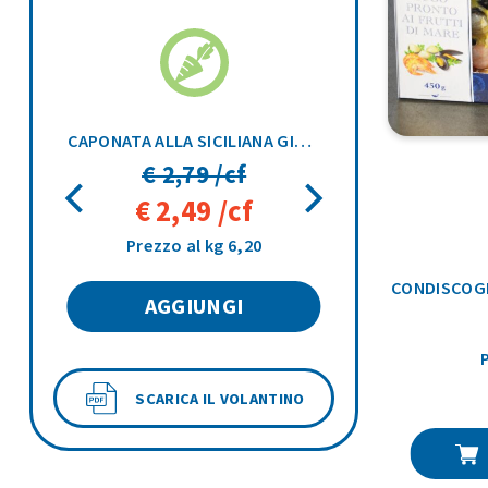
GR
CAPONATA ALLA SICILIANA GIAS 450GR
€ 2,79 /cf
€ 2,49 /cf
Prezzo al kg 6,20
CONDISCOGL
AGGIUNGI
SCARICA IL VOLANTINO