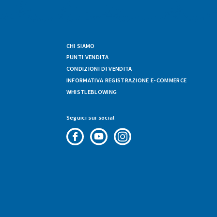
CHI SIAMO
PUNTI VENDITA
CONDIZIONI DI VENDITA
INFORMATIVA REGISTRAZIONE E-COMMERCE
WHISTLEBLOWING
Seguici sui social
Pagina
Canale
Profilo
Facebook
Youtube
Instagram
di
di
di
Fresco
Fresco
Fresco
&
&
&
Vario
Vario
Vario