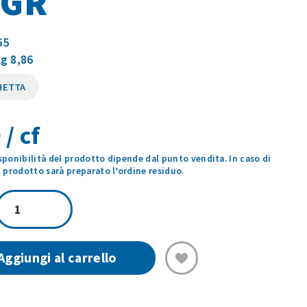
0GR
65
kg 8,86
HETTA
 / cf
isponibilità del prodotto dipende dal punto vendita. In caso di
prodotto sarà preparato l’ordine residuo.
SUGO
ALLA
NORMA
450GR
Aggiungi al carrello
quantità