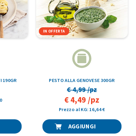
IN OFFERTA
FI 190GR
PESTO ALLA GENOVESE 300GR
€ 4,99 /pz
€ 4,49 /pz
0
Prezzo al KG: 16,64 €
AGGIUNGI