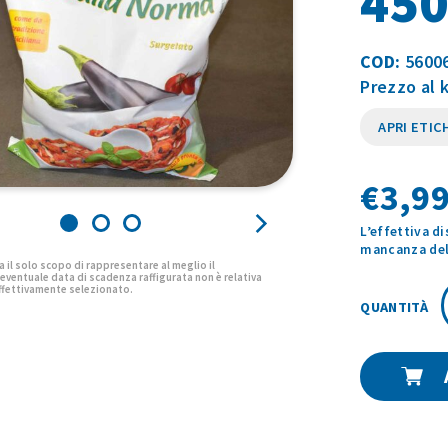
45
COD:
5600
Prezzo al 
APRI ETIC
€
3,99
L’effettiva d
mancanza del 