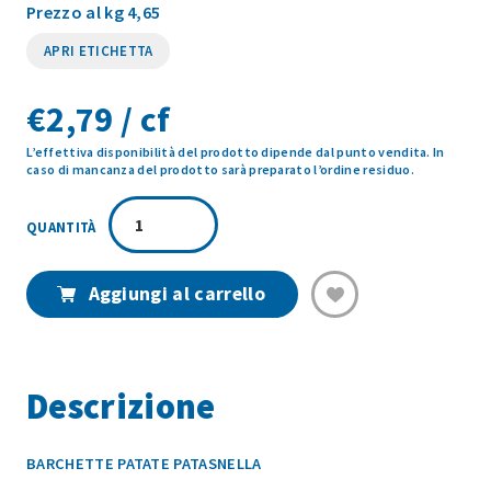
Prezzo al kg 4,65
APRI ETICHETTA
€
2,79 / cf
L’effettiva disponibilità del prodotto dipende dal punto vendita. In
caso di mancanza del prodotto sarà preparato l’ordine residuo.
BARCHETTE
PATATE
PATASNELLA
600GR
Aggiungi al carrello
quantità
Descrizione
BARCHETTE PATATE PATASNELLA