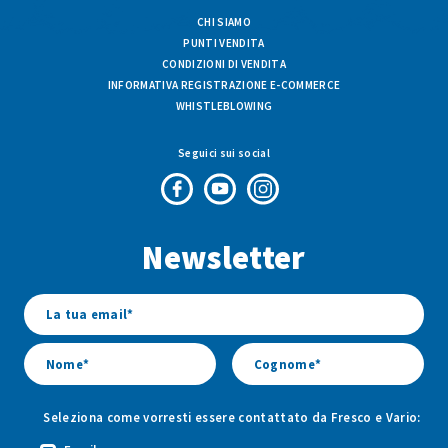
CHI SIAMO
PUNTI VENDITA
CONDIZIONI DI VENDITA
INFORMATIVA REGISTRAZIONE E-COMMERCE
WHISTLEBLOWING
Seguici sui social
Pagina
Canale
Profilo
Facebook
Youtube
Instagram
Newsletter
di
di
di
Fresco
Fresco
Fresco
&
&
&
Vario
Vario
Vario
Seleziona come vorresti essere contattato da Fresco e Vario: