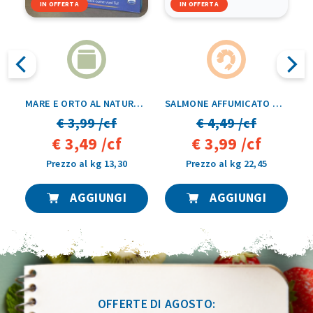
IN OFFERTA
IN OFFERTA
OLLO PRECOTTE PANATE 1KG
MARE E ORTO AL NATURALE 300GR
SALMONE AFFUMICATO RITAGLI CON ANETO 200GR
€ 3,99 /cf
€ 4,49 /cf
€ 3,49 /cf
€ 3,99 /cf
Prezzo al kg 13,30
Prezzo al kg 22,45
AGGIUNGI
AGGIUNGI
OFFERTE DI AGOSTO: