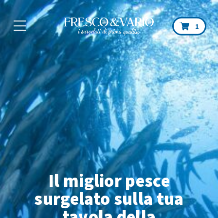
Car
1
Il miglior pesce
surgelato sulla tua
tavola
della