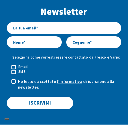
Facebook
Youtube
Instagram
Newsletter
di
di
di
Fresco
Fresco
Fresco
&
&
&
Vario
Vario
Vario
Seleziona come vorresti essere contattato da Fresco e Vario:
Email
SMS
Ho letto e accettato
l’informativa
di iscrizione alla
newsletter.