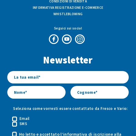
CONDIZIONI DI VENDITA
INFORMATIVA REGISTRAZIONE E-COMMERCE
WHISTLEBLOWING
Seguici sui social
Pagina
Canale
Profilo
Facebook
Youtube
Instagram
Newsletter
di
di
di
Fresco
Fresco
Fresco
&
&
&
Vario
Vario
Vario
Seleziona come vorresti essere contattato da Fresco e Vario:
Email
SMS
Ho letto e accettato
l’informativa
di iscrizione alla